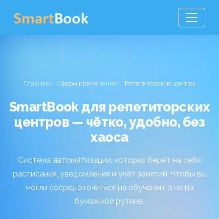
Главная
Сферы применения
Репетиторские центры
SmartBook для репетиторских
центров — чётко, удобно, без
хаоса
Система автоматизации, которая берёт на себя
расписания, уведомления и учёт занятий. Чтобы вы
могли сосредоточиться на обучении, а не на
бумажной рутине.