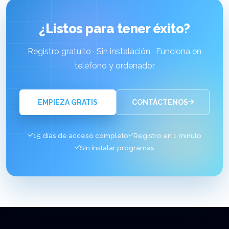
¿Listos para tener éxito?
Registro gratuito · Sin instalación · Funciona en
teléfono y ordenador
EMPIEZA GRATIS
CONTÁCTENOS
15 días de acceso completo
Registro en 1 minuto
Sin instalar programas