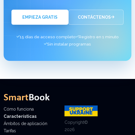
EMPIEZA GRATIS
CONTÁCTENOS
15 días de acceso completo
Registro en 1 minuto
Sin instalar programas
Cómo funciona
Características
Copyright©
Ámbitos de aplicación
2026
Tarifas