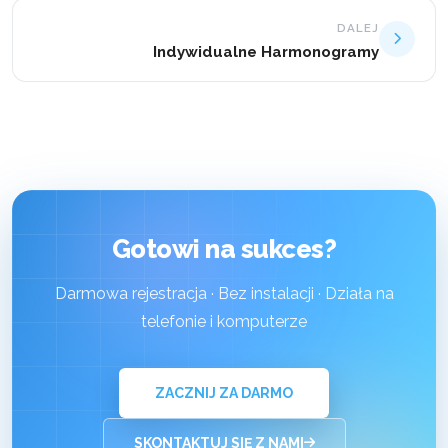
DALEJ
Indywidualne Harmonogramy
Gotowi na sukces?
Darmowa rejestracja · Bez instalacji · Działa na
telefonie i komputerze
ZACZNIJ ZA DARMO
SKONTAKTUJ SIĘ Z NAMI