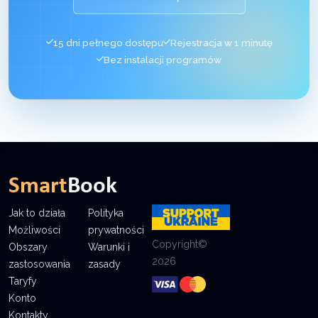
15 dni pełnego dostępu
Rejestracja w 1 minutę
Bez instalacji programów
Jak to działa
Polityka
Możliwości
prywatności
Copyright©
Obszary
Warunki i
2026
zastosowania
zasady
Taryfy
Konto
Kontakty