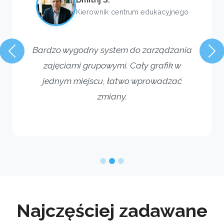
Kierownik centrum edukacyjnego
Bardzo wygodny system do zarządzania
Poprzedni
Na
zajęciami grupowymi. Cały grafik w
jednym miejscu, łatwo wprowadzać
zmiany.
Najczęściej zadawane