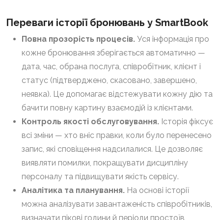
Переваги історії бронювань у SmartBook
Повна прозорість процесів.
Уся інформація про
кожне бронювання зберігається автоматично —
дата, час, обрана послуга, співробітник, клієнт і
статус (підтверджено, скасовано, завершено,
неявка). Це допомагає відстежувати кожну дію та
бачити повну картину взаємодій із клієнтами.
Контроль якості обслуговування.
Історія фіксує
всі зміни — хто вніс правки, коли було перенесено
запис, які сповіщення надсилалися. Це дозволяє
виявляти помилки, покращувати дисципліну
персоналу та підвищувати якість сервісу.
Аналітика та планування.
На основі історії
можна аналізувати завантаженість співробітників,
визначати пікові години й періоди простоїв,