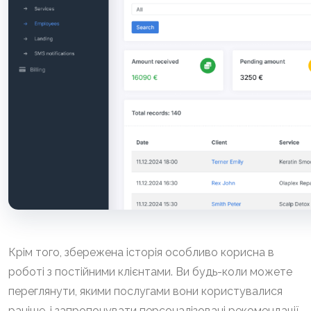
Крім того, збережена історія особливо корисна в
роботі з постійними клієнтами. Ви будь-коли можете
переглянути, якими послугами вони користувалися
раніше, і запропонувати персоналізовані рекомендації