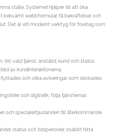
a ställe. Systemet hjälper till att öka
ett bekvämt webbformulär, få bekräftelser och
lut. Det är ett modernt verktyg för företag som
tid, vald tjänst, anställd, kund och status
 bild av kundinteraktionerna.
flyttades och vilka aviseringar som skickades.
ngstider och lågtrafik, följa tjänsternas
ter och specialerbjudanden till återkommande
under, status och tidsperioder, snabbt hitta