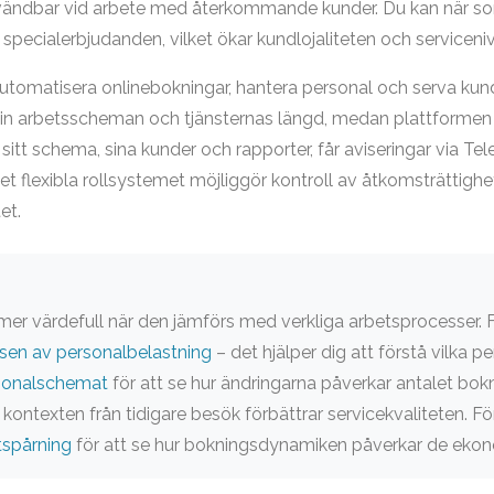
vändbar vid arbete med återkommande kunder. Du kan när som h
pecialerbjudanden, vilket ökar kundlojaliteten och serviceni
tomatisera onlinebokningar, hantera personal och serva kund
r in arbetsscheman och tjänsternas längd, medan plattformen 
r sitt schema, sina kunder och rapporter, får aviseringar via 
t flexibla rollsystemet möjliggör kontroll av åtkomsträttighet
et.
er värdefull när den jämförs med verkliga arbetsprocesser. F
sen av personalbelastning
– det hjälper dig att förstå vilka 
sonalschemat
för att se hur ändringarna påverkar antalet bo
 kontexten från tidigare besök förbättrar servicekvaliteten. 
tspårning
för att se hur bokningsdynamiken påverkar de ekon