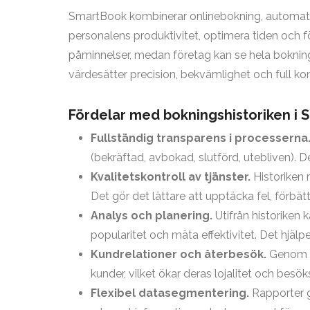
SmartBook kombinerar onlinebokning, automatiska
personalens produktivitet, optimera tiden och f
påminnelser, medan företag kan se hela boknings
värdesätter precision, bekvämlighet och full kon
Fördelar med bokningshistoriken i
Fullständig transparens i processerna
(bekräftad, avbokad, slutförd, utebliven). D
Kvalitetskontroll av tjänster.
Historiken 
Det gör det lättare att upptäcka fel, förbät
Analys och planering.
Utifrån historiken k
popularitet och mäta effektivitet. Det hjäl
Kundrelationer och återbesök.
Genom at
kunder, vilket ökar deras lojalitet och besö
Flexibel datasegmentering.
Rapporter gö