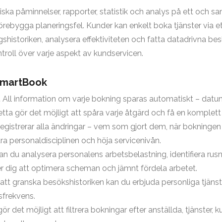
 påminnelser, rapporter, statistik och analys på ett och samm
örebygga planeringsfel. Kunder kan enkelt boka tjänster via 
historiken, analysera effektiviteten och fatta datadrivna bes
troll över varje aspekt av kundservicen.
 SmartBook
.
All information om varje bokning sparas automatiskt – datum, 
etta gör det möjligt att spåra varje åtgärd och få en komplett
registrerar alla ändringar – vem som gjort dem, när bokningen 
tra personaldisciplinen och höja servicenivån.
an du analysera personalens arbetsbelastning, identifiera rusni
per dig att optimera scheman och jämnt fördela arbetet.
t granska besökshistoriken kan du erbjuda personliga tjäns
ksfrekvens.
r det möjligt att filtrera bokningar efter anställda, tjänster, k