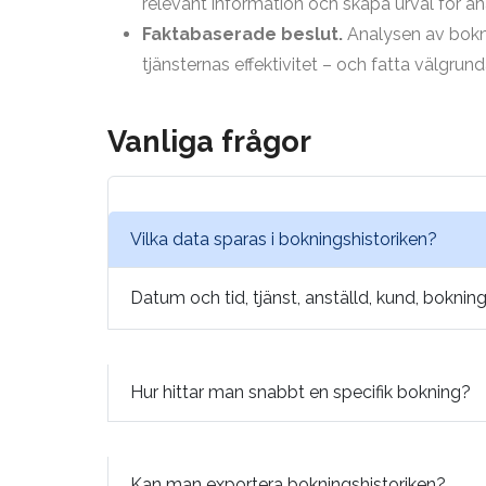
relevant information och skapa urval för ana
Faktabaserade beslut.
Analysen av boknin
tjänsternas effektivitet – och fatta välgrund
Vanliga frågor
Vilka data sparas i bokningshistoriken?
Datum och tid, tjänst, anställd, kund, bokni
Hur hittar man snabbt en specifik bokning?
Kan man exportera bokningshistoriken?