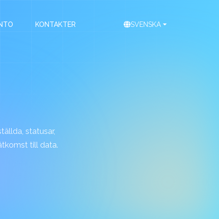
NTO
KONTAKTER
SVENSKA
tällda, statusar,
tkomst till data.