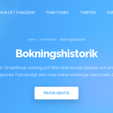
HUR DET FUNGERAR
FUNKTIONER
TARIFFER
KO
Hem
Funktioner
Bokningshistorik
Bokningshistorik
 i SmartBook: sökning och filter efter kunder, tjänster och ans
pporter. Fullständigt arkiv med online-bokningar med snabb å
PROVA GRATIS