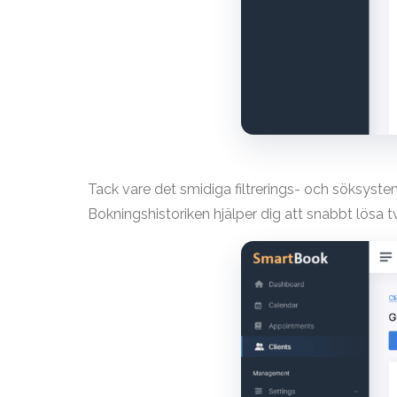
Tack vare det smidiga filtrerings- och söksyste
Bokningshistoriken hjälper dig att snabbt lösa t