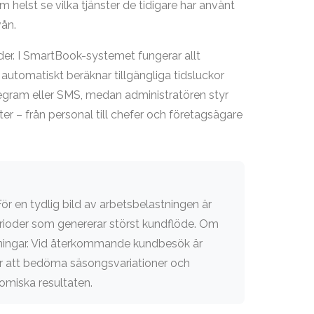
elst se vilka tjänster de tidigare har använt
vån.
er. I SmartBook-systemet fungerar allt
automatiskt beräknar tillgängliga tidsluckor
Telegram eller SMS, medan administratören styr
er – från personal till chefer och företagsägare
ör en tydlig bild av arbetsbelastningen är
perioder som genererar störst kundflöde. Om
kningar. Vid återkommande kundbesök är
För att bedöma säsongsvariationer och
omiska resultaten.