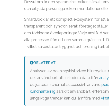
Dessutom är den sparade historiken särskilt an
och erbjuda personliga rekommendationer eller s
SmartBook är ett komplett ekosystem för att au
transparent och synkroniserat: företaget ställe
och förhindrar överlappningar. Varje anställd se
alla processer från ett och samma gränssnitt. De
– vilket säkerställer trygghet och ordning i arbet
RELATERAT
Analysen av bokningshistoriken blir mycket m
det användbart att inkludera data från
analy
du justerar schemat successivt, använd
per
kundhantering
särskilt användbart, eftersom
långsiktiga trender kan du jämföra med
vins