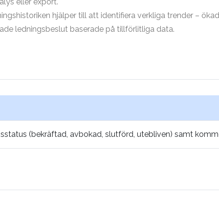
lys eller export.
gshistoriken hjälper till att identifiera verkliga trender – öka
ade ledningsbeslut baserade på tillförlitliga data.
ngsstatus (bekräftad, avbokad, slutförd, utebliven) samt komm