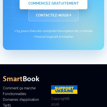
COMMENCEZ GRATUITEMENT
CONTACTEZ-NOUS
15 jours d’accès complet
Inscription en 1 minute
Aucun logiciel à installer
Comment ça marche
Fonctionnalités
Copyright©
Domaines d’application
2026
Tarifs